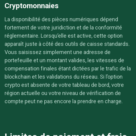
Cryptomonnaies
La disponibilité des pièces numériques dépend
fortement de votre juridiction et de la conformité
réglementaire. Lorsqu’elle est active, cette option
apparaît juste à côté des outils de caisse standards.
Vous saisissez simplement une adresse de
portefeuille et un montant valides, les vitesses de
compensation finales étant dictées par le trafic de la
blockchain et les validations du réseau. Si l’option
crypto est absente de votre tableau de bord, votre
région actuelle ou votre niveau de vérification de
compte peut ne pas encore la prendre en charge.