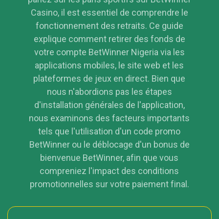
Casino, il est essentiel de comprendre le
fonctionnement des retraits. Ce guide
explique comment retirer des fonds de
votre compte BetWinner Nigeria via les
applications mobiles, le site web et les
plateformes de jeux en direct. Bien que
nous n'abordions pas les étapes
d'installation générales de l'application,
nous examinons des facteurs importants
tels que l'utilisation d'un code promo
BetWinner ou le déblocage d'un bonus de
bienvenue BetWinner, afin que vous
compreniez l'impact des conditions
promotionnelles sur votre paiement final.