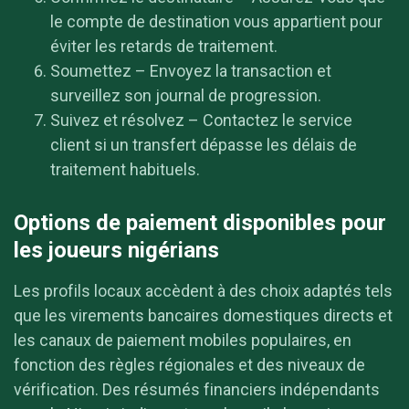
le compte de destination vous appartient pour
éviter les retards de traitement.
Soumettez – Envoyez la transaction et
surveillez son journal de progression.
Suivez et résolvez – Contactez le service
client si un transfert dépasse les délais de
traitement habituels.
Options de paiement disponibles pour
les joueurs nigérians
Les profils locaux accèdent à des choix adaptés tels
que les virements bancaires domestiques directs et
les canaux de paiement mobiles populaires, en
fonction des règles régionales et des niveaux de
vérification. Des résumés financiers indépendants