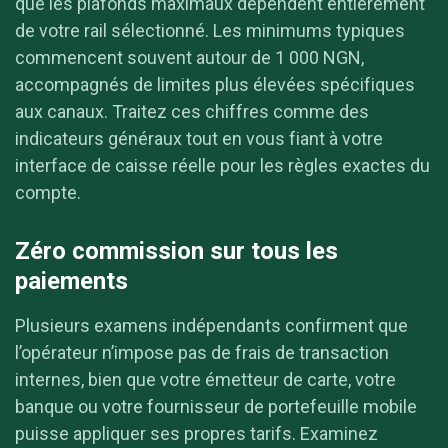
que les plafonds maximaux dépendent entièrement
de votre rail sélectionné. Les minimums typiques
commencent souvent autour de 1 000 NGN,
accompagnés de limites plus élevées spécifiques
aux canaux. Traitez ces chiffres comme des
indicateurs généraux tout en vous fiant à votre
interface de caisse réelle pour les règles exactes du
compte.
Zéro commission sur tous les
paiements
Plusieurs examens indépendants confirment que
l’opérateur n’impose pas de frais de transaction
internes, bien que votre émetteur de carte, votre
banque ou votre fournisseur de portefeuille mobile
puisse appliquer ses propres tarifs. Examinez