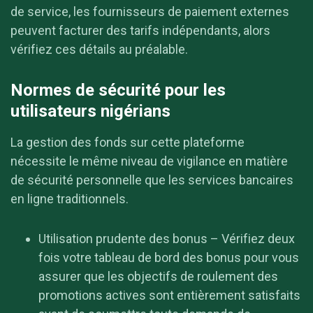
de service, les fournisseurs de paiement externes
peuvent facturer des tarifs indépendants, alors
vérifiez ces détails au préalable.
Normes de sécurité pour les
utilisateurs nigérians
La gestion des fonds sur cette plateforme
nécessite le même niveau de vigilance en matière
de sécurité personnelle que les services bancaires
en ligne traditionnels.
Utilisation prudente des bonus – Vérifiez deux
fois votre tableau de bord des bonus pour vous
assurer que les objectifs de roulement des
promotions actives sont entièrement satisfaits