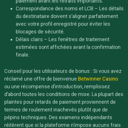
paiement avant les retraits importants.
Correspondance des noms et LCB – Les détails
du destinataire doivent s’aligner parfaitement
avec votre profil enregistré pour éviter les
blocages de sécurité.
Délais clairs – Les fenêtres de traitement
estimées sont affichées avant la confirmation
finale.
Conseil pour les utilisateurs de bonus : Si vous avez
réclamé une offre de bienvenue
Betwinner Casino
ou une récompense d’introduction, remplissez
d’abord toutes les conditions de mise. La plupart des
plaintes pour retards de paiement proviennent de
termes de roulement inachevés plutôt que de
pépins techniques. Des examens indépendants
réitèrent que si la plateforme n’impose aucuns frais