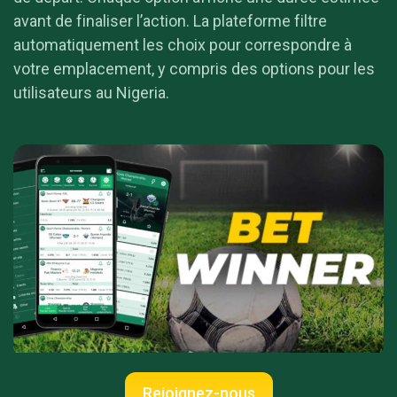
avant de finaliser l’action. La plateforme filtre
automatiquement les choix pour correspondre à
votre emplacement, y compris des options pour les
utilisateurs au Nigeria.
Rejoignez-nous