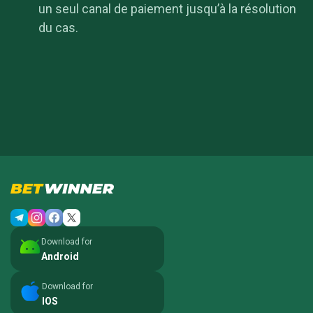
un seul canal de paiement jusqu’à la résolution
du cas.
Download for
Android
Download for
IOS