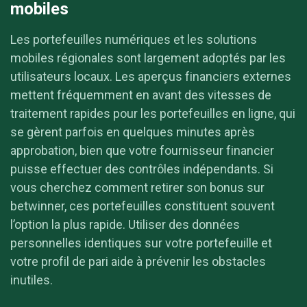
mobiles
Les portefeuilles numériques et les solutions
mobiles régionales sont largement adoptés par les
utilisateurs locaux. Les aperçus financiers externes
mettent fréquemment en avant des vitesses de
traitement rapides pour les portefeuilles en ligne, qui
se gèrent parfois en quelques minutes après
approbation, bien que votre fournisseur financier
puisse effectuer des contrôles indépendants. Si
vous cherchez comment retirer son bonus sur
betwinner, ces portefeuilles constituent souvent
l’option la plus rapide. Utiliser des données
personnelles identiques sur votre portefeuille et
votre profil de pari aide à prévenir les obstacles
inutiles.