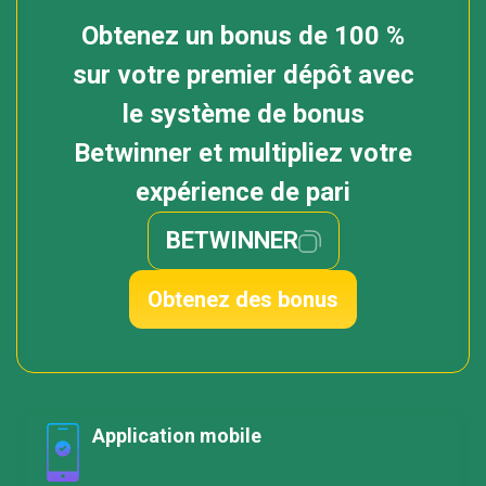
Obtenez un bonus de 100 %
sur votre premier dépôt avec
le système de bonus
Betwinner et multipliez votre
expérience de pari
BETWINNER
Obtenez des bonus
Application mobile