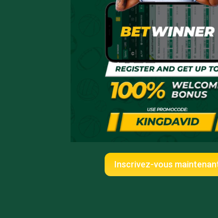
Inscrivez-vous maintenan