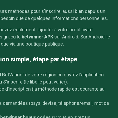
ieurs méthodes pour s’inscrire, aussi bien depuis un
rez besoin que de quelques informations personnelles.
s pouvez également l’ajouter à votre profil avant
sign, ou le
betwinner APK
sur Android. Sur Android, le
 que via une boutique publique.
ion simple, étape par étape
l BetWinner de votre région ou ouvrez l’application.
 S’inscrire (le libellé peut varier).
 d’inscription (la méthode rapide est courante au
s demandées (pays, devise, téléphone/email, mot de
betwinner bonus codes
si vous en avez un.