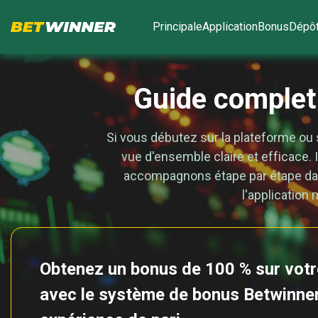
Principale
Application
Bonus
Dépô
Guide complet 
Si vous débutez sur la plateforme ou s
vue d'ensemble claire et efficace.
accompagnons étape par étape dans 
l'application 
Obtenez un bonus de 100 % sur votr
avec le système de bonus Betwinner 