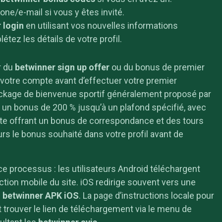
ne/e-mail si vous y êtes invité.
 login
en utilisant vos nouvelles informations
létez les détails de votre profil.
r du
betwinner sign up offer
ou du bonus de premier
 votre compte avant d’effectuer votre premier
ackage de bienvenue sportif généralement proposé par
un bonus de 200 % jusqu’à un plafond spécifié, avec
cte offrant un bonus de correspondance et des tours
urs le bonus souhaité dans votre profil avant de
 ce processus : les utilisateurs Android téléchargent
ection mobile du site. iOS redirige souvent vers une
e
betwinner APK iOS
. La page d’instructions locale pour
 trouver le lien de téléchargement via le menu de