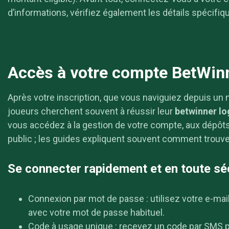
d’informations, vérifiez également les détails spécifiq
Accès à votre compte BetWin
Après votre inscription, que vous naviguiez depuis un 
joueurs cherchent souvent à réussir leur
betwinner lo
vous accédez à la gestion de votre compte, aux dépôts e
public ; les guides expliquent souvent comment trouver 
Se connecter rapidement et en toute sé
Connexion par mot de passe : utilisez votre e-ma
avec votre mot de passe habituel.
Code à usage unique : recevez un code par SMS 