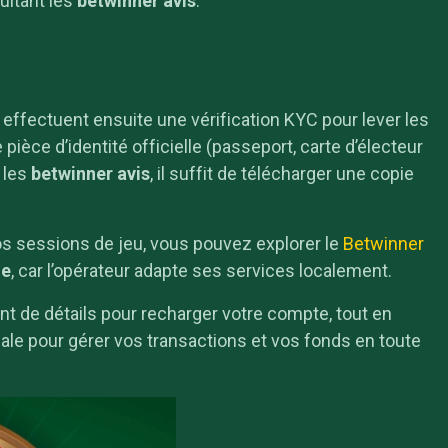
ultant les
betwinner avis
.
ls effectuent ensuite une vérification KYC pour lever les
pièce d’identité officielle (passeport, carte d’électeur
 les
betwinner avis
, il suffit de télécharger une copie
os sessions de jeu, vous pouvez explorer le
Betwinner
le
, car l’opérateur adapte ses services localement.
t de détails pour recharger votre compte, tout en
éale pour gérer vos transactions et vos fonds en toute