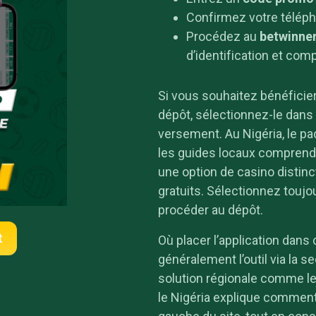
Confirmez votre télépho
Procédez au
betwinner
d’identification et comp
Si vous souhaitez bénéficie
dépôt, sélectionnez-le dans
versement. Au Nigéria, le p
les guides locaux comprend 
une option de casino distin
gratuits. Sélectionnez toujo
procéder au dépôt.
t
Où placer l’application dans
généralement l’outil via la s
solution régionale comme l
le Nigéria explique comment