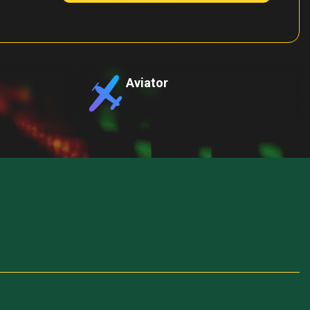
Aviator