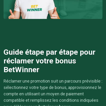
Guide étape par étape pour
réclamer votre bonus
BetWinner
Réclamer une promotion suit un parcours prévisible :
sélectionnez votre type de bonus, approvisionnez le
compte en utilisant un moyen de paiement
compatible et remplissez les conditions indiquées