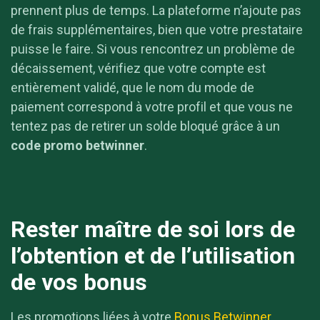
prennent plus de temps. La plateforme n’ajoute pas
de frais supplémentaires, bien que votre prestataire
puisse le faire. Si vous rencontrez un problème de
décaissement, vérifiez que votre compte est
entièrement validé, que le nom du mode de
paiement correspond à votre profil et que vous ne
tentez pas de retirer un solde bloqué grâce à un
code promo betwinner
.
Rester maître de soi lors de
l’obtention et de l’utilisation
de vos bonus
Les promotions liées à votre
Bonus Betwinner