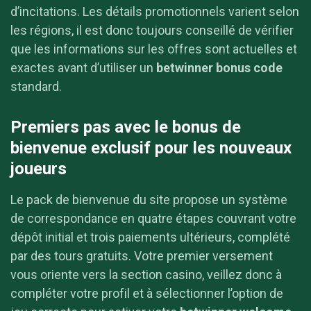
d’incitations. Les détails promotionnels varient selon
les régions, il est donc toujours conseillé de vérifier
que les informations sur les offres sont actuelles et
exactes avant d’utiliser un
betwinner bonus code
standard.
Premiers pas avec le bonus de
bienvenue exclusif pour les nouveaux
joueurs
Le pack de bienvenue du site propose un système
de correspondance en quatre étapes couvrant votre
dépôt initial et trois paiements ultérieurs, complété
par des tours gratuits. Votre premier versement
vous oriente vers la section casino, veillez donc à
compléter votre profil et à sélectionner l’option de