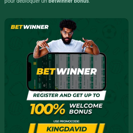
pour débloquer un
betwinner bonus
.