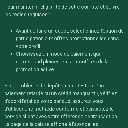
Pour maintenir l’éligibilité de votre compte et suivre
les règles requises :
Avant de faire un dépôt, sélectionnez l’option de
participation aux offres promotionnelles dans
votre profil.
Choisissez un mode de paiement qui
correspond pleinement aux critères de la
promotion active.
Si un problème de dépôt survient – tel qu’un
paiement retardé ou un crédit manquant -, vérifiez
d’abord l’état de votre banque, assurez-vous
d’utiliser une méthode conforme et contactez le
service client avec votre référence de transaction.
La page de la caisse affiche à l’avance les