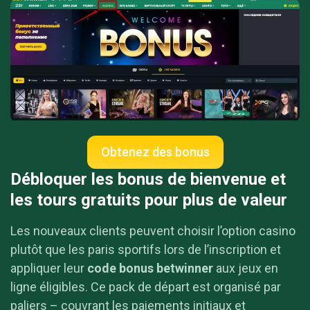
Obtenez des bonus
Débloquer les bonus de bienvenue et
les tours gratuits pour plus de valeur
Les nouveaux clients peuvent choisir l’option casino
plutôt que les paris sportifs lors de l’inscription et
appliquer leur
code bonus betwinner
aux jeux en
ligne éligibles. Ce pack de départ est organisé par
paliers – couvrant les paiements initiaux et