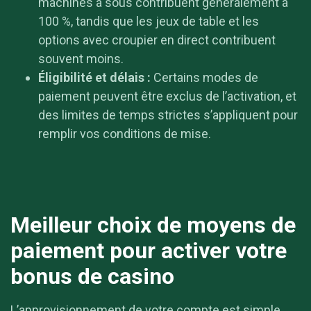
machines à sous contribuent généralement à
100 %, tandis que les jeux de table et les
options avec croupier en direct contribuent
souvent moins.
Éligibilité et délais :
Certains modes de
paiement peuvent être exclus de l’activation, et
des limites de temps strictes s’appliquent pour
remplir vos conditions de mise.
Meilleur choix de moyens de
paiement pour activer votre
bonus de casino
L’approvisionnement de votre compte est simple